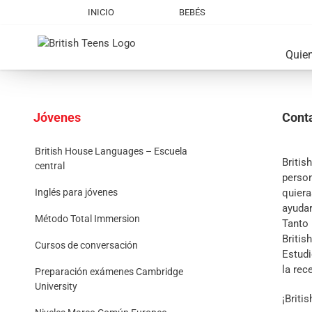
Skip
INICIO
BEBÉS
to
content
Quie
Jóvenes
Conta
British House Languages – Escuela
Britis
central
perso
quiera
Inglés para jóvenes
ayudar
Método Total Immersion
Tanto 
Britis
Cursos de conversación
Estudi
la rec
Preparación exámenes Cambridge
University
¡Briti