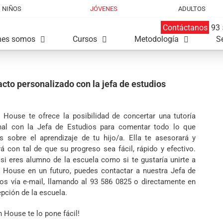
NIÑOS
JÓVENES
ADULTOS
Contáctanos
93 
nes somos
Cursos
Metodología
S
cto personalizado con la jefa de estudios
h House te ofrece la posibilidad de concertar una tutoría
nal con la Jefa de Estudios para comentar todo lo que
s sobre el aprendizaje de tu hijo/a. Ella te asesorará y
á con tal de que su progreso sea fácil, rápido y efectivo.
si eres alumno de la escuela como si te gustaría unirte a
h House en un futuro, puedes contactar a nuestra Jefa de
os vía e-mail, llamando al 93 586 0825 o directamente en
epción de la escuela.
sh House te lo pone fácil!