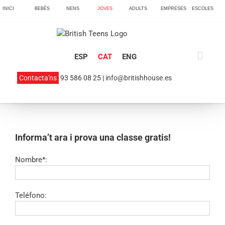
Skip
INICI
BEBÈS
NENS
JOVES
ADULTS
EMPRESES
ESCOLES
to
content
ESP
CAT
ENG
Contacta'ns
93 586 08 25 |
info@britishhouse.es
Informa’t ara i prova una classe gratis!
Nombre*:
Teléfono: